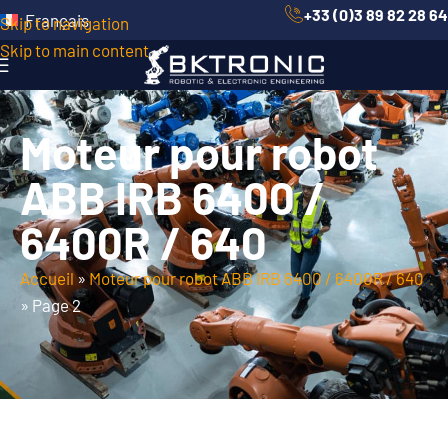
+33 (0)3 89 82 28 64
Français
Skip to navigation
Skip to main content
Moteur pour robot
ABB IRB 6400 /
6400R / 640
Accueil
»
Moteur pour robot ABB IRB 6400 / 6400R / 640
»
Page 2