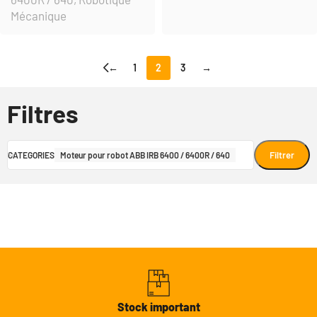
Mécanique
←
1
2
3
→
Filtres
Filtrer
CATEGORIES
Moteur pour robot ABB IRB 6400 / 6400R / 640
Stock important