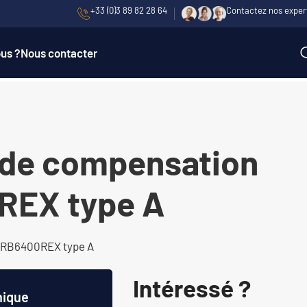
+33 (0)3 89 82 28 64
Contactez nos exper
us ?
Nous contacter
 de compensation
REX type A
 IRB6400REX type A
Intéressé ?
nique