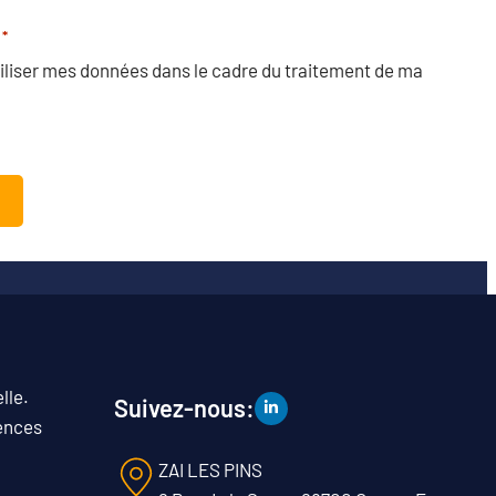
*
tiliser mes données dans le cadre du traitement de ma
lle.
Suivez-nous:
rences
ZAI LES PINS