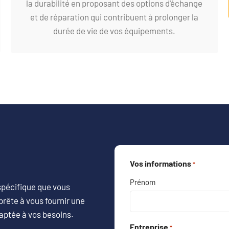
la durabilité en proposant des options d'échange
et de réparation qui contribuent à prolonger la
durée de vie de vos équipements.
Vos informations
*
Prénom
 spécifique que vous
prête à vous fournir une
aptée à vos besoins.
Entreprise
*