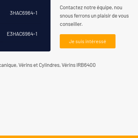
Contactez notre équipe, nou
3HAC6964-1
snous ferrons un plaisir de vous
conseiller.
E3HAC6964-1
Je suis intéressé
canique
,
Vérins et Cylindres
,
Vérins IRB6400