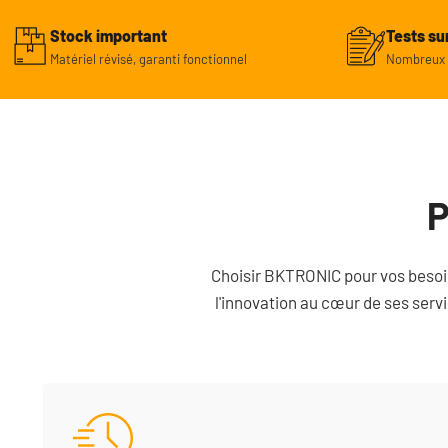
Stock important
Tests su
Matériel révisé, garanti fonctionnel
Nombreux r
P
Choisir BKTRONIC pour vos besoins
l'innovation au cœur de ses servi