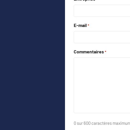
E-mail
*
Commentaires
*
0 sur 600 caractères maximu