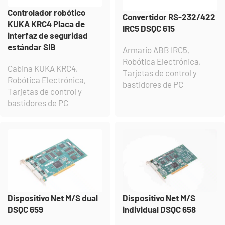
Controlador robótico
Convertidor RS-232/422
KUKA KRC4 Placa de
IRC5 DSQC 615
interfaz de seguridad
estándar SIB
Armario ABB IRC5
,
Robótica Electrónica
,
Cabina KUKA KRC4
,
Tarjetas de control y
Robótica Electrónica
,
bastidores de PC
Tarjetas de control y
bastidores de PC
Dispositivo Net M/S dual
Dispositivo Net M/S
DSQC 659
individual DSQC 658