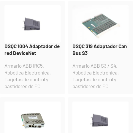
DSQC 1004 Adaptador de
DSQC 319 Adaptador Can
red DeviceNet
Bus S3
Armario ABB IRC5
,
Armario ABB S3 / S4
,
Robótica Electrónica
,
Robótica Electrónica
,
Tarjetas de control y
Tarjetas de control y
bastidores de PC
bastidores de PC