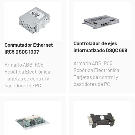
Controlador de ejes
Conmutador Ethernet
informatizado DSQC 668
IRC5 DSQC 1007
Armario ABB IRC5
,
Armario ABB IRC5
,
Robótica Electrónica
,
Robótica Electrónica
,
Tarjetas de control y
Tarjetas de control y
bastidores de PC
bastidores de PC