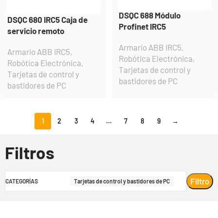
DSQC 688 Módulo
DSQC 680 IRC5 Caja de
Profinet IRC5
servicio remoto
Armario ABB IRC5
,
Armario ABB IRC5
,
Robótica Electrónica
,
Robótica Electrónica
,
Tarjetas de control y
Tarjetas de control y
bastidores de PC
bastidores de PC
1
2
3
4
…
7
8
9
→
Filtros
Filtro
CATEGORÍAS
Tarjetas de control y bastidores de PC