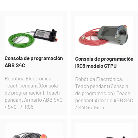
Consola de programación
Consola de programación
ABB S4C
IRC5 modelo GTPU
Robótica Electrónica
,
Robótica Electrónica
,
Teach pendant (Consola
Teach pendant (Consola
de programación)
,
Teach
de programación)
,
Teach
pendant Armario ABB S4C
pendant Armario ABB S4C
/ S4C+ / IRC5
/ S4C+ / IRC5