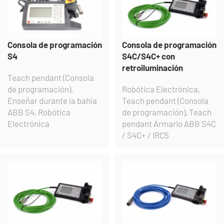
Consola de programación
Consola de programación
S4
S4C/S4C+ con
retroiluminación
Teach pendant (Consola
de programación)
,
Robótica Electrónica
,
Enseñar durante la bahía
Teach pendant (Consola
ABB S4
,
Robótica
de programación)
,
Teach
Electrónica
pendant Armario ABB S4C
/ S4C+ / IRC5