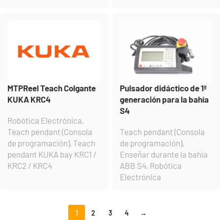
MTPReel Teach Colgante
Pulsador didáctico de 1ª
KUKA KRC4
generación para la bahía
S4
Robótica Electrónica
,
Teach pendant (Consola
Teach pendant (Consola
de programación)
,
Teach
de programación)
,
pendant KUKA bay KRC1 /
Enseñar durante la bahía
KRC2 / KRC4
ABB S4
,
Robótica
Electrónica
1
2
3
4
→