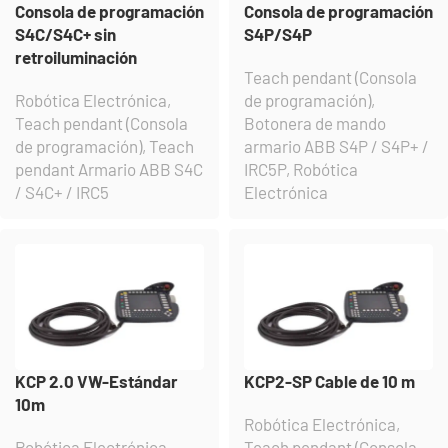
Consola de programación
Consola de programación
S4C/S4C+ sin
S4P/S4P
retroiluminación
Teach pendant (Consola
Robótica Electrónica
,
de programación)
,
Teach pendant (Consola
Botonera de mando
de programación)
,
Teach
armario ABB S4P / S4P+ /
pendant Armario ABB S4C
IRC5P
,
Robótica
/ S4C+ / IRC5
Electrónica
KCP 2.0 VW-Estándar
KCP2-SP Cable de 10 m
10m
Robótica Electrónica
,
Robótica Electrónica
,
Teach pendant (Consola