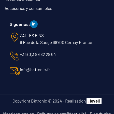
Accesorios y consumibles
Síguenos:
ZAI LES PINS
6 Rue de la Sauge 68700 Cernay France
+33 (0)3 89 82 28 64
info@bktronic.fr
.
Copyright Bktronic © 2024 - Réalisation
level1
Mentions légales
-
Politique de confidentialité
-
Plan du site