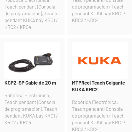
Teach pendant (Consola
de programación)
,
Teach
de programación)
,
Teach
pendant KUKA bay KRC1 /
pendant KUKA bay KRC1 /
KRC2 / KRC4
KRC2 / KRC4
KCP2-SP Cable de 20 m
MTPReel Teach Colgante
KUKA KRC2
Robótica Electrónica
,
Teach pendant (Consola
Robótica Electrónica
,
de programación)
,
Teach
Teach pendant (Consola
pendant KUKA bay KRC1 /
de programación)
,
Teach
KRC2 / KRC4
pendant KUKA bay KRC1 /
KRC2 / KRC4