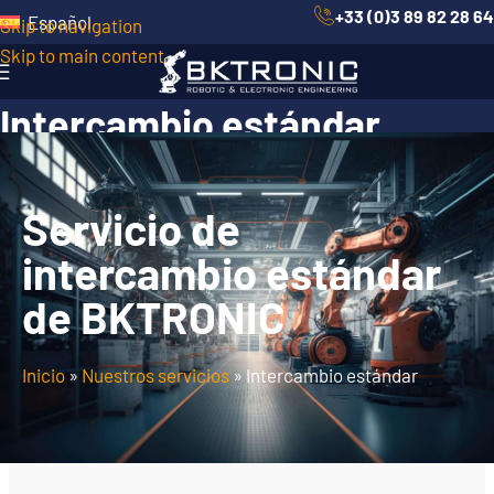
+33 (0)3 89 82 28 64
Español
Skip to navigation
Skip to main content
Intercambio estándar
Home
/
Nuestros servicios
/
Intercambio estándar
Servicio de
intercambio estándar
de BKTRONIC
Inicio
»
Nuestros servicios
»
Intercambio estándar