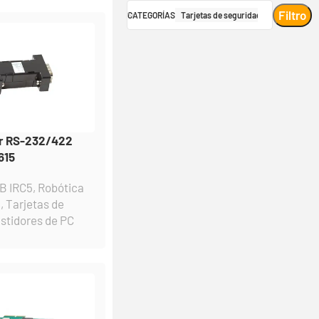
Filtro
CATEGORÍAS
Tarjetas de seguridad
or RS-232/422
615
B IRC5
,
Robótica
a
,
Tarjetas de
astidores de PC