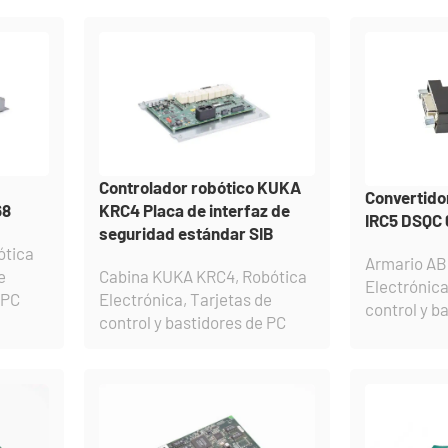
Controlador robótico KUKA
Convertid
68
KRC4 Placa de interfaz de
IRC5 DSQC 
seguridad estándar SIB
ótica
Armario AB
e
Cabina KUKA KRC4
,
Robótica
Electrónic
 PC
Electrónica
,
Tarjetas de
control y b
control y bastidores de PC