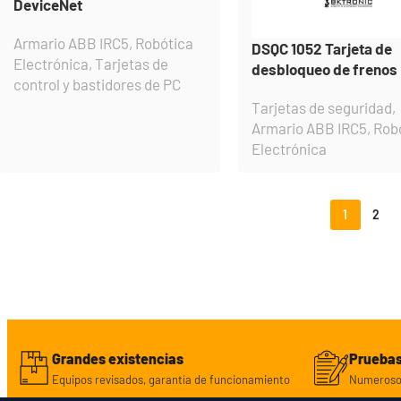
DeviceNet
Armario ABB IRC5
,
Robótica
DSQC 1052 Tarjeta de
Electrónica
,
Tarjetas de
desbloqueo de frenos
control y bastidores de PC
Tarjetas de seguridad
,
Armario ABB IRC5
,
Rob
Electrónica
1
2
Grandes existencias
Pruebas
Equipos revisados, garantía de funcionamiento
Numerosos