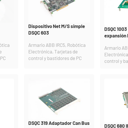
Dispositivo Net M/S simple
DSQC 1003 
DSQC 603
expansión 
ótica
Armario ABB IRC5
,
Robótica
Armario AB
e
Electrónica
,
Tarjetas de
Electrónic
 PC
control y bastidores de PC
control y b
DSQC 319 Adaptador Can Bus
DSQC 680 I