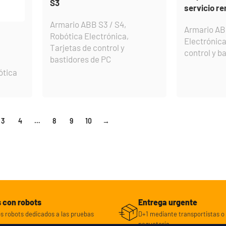
S3
servicio r
Armario ABB S3 / S4
,
Armario AB
Robótica Electrónica
,
Electrónic
Tarjetas de control y
control y b
bastidores de PC
ótica
3
4
…
8
9
10
→
 con robots
Entrega urgente
 robots dedicados a las pruebas
D+1 mediante transportistas o 
paquetería