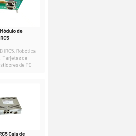
Módulo de
IRC5
B IRC5
,
Robótica
a
,
Tarjetas de
astidores de PC
RC5 Caja de